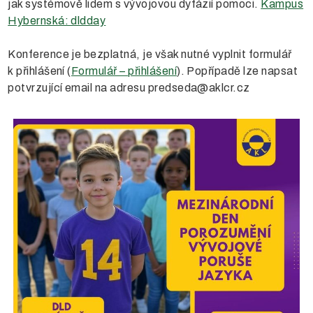
jak systémově lidem s vývojovou dyfázií pomoci.
Kampus
Hybernská: dldday
Konference je bezplatná, je však nutné vyplnit formulář
k přihlášení (
Formulář – přihlášení
). Popřípadě lze napsat
potvrzující email na adresu predseda@aklcr.cz