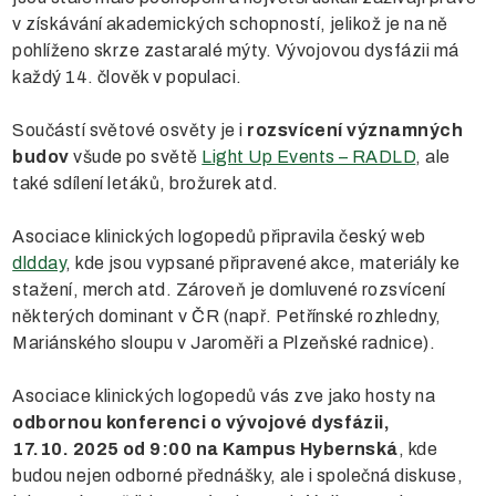
v získávání akademických schopností, jelikož je na ně
pohlíženo skrze zastaralé mýty. Vývojovou dysfázii má
každý 14. člověk v populaci.
Součástí světové osvěty je i
rozsvícení významných
budov
všude po světě
Light Up Events – RADLD
, ale
také sdílení letáků, brožurek atd.
Asociace klinických logopedů připravila český web
dldday
, kde jsou vypsané připravené akce, materiály ke
stažení, merch atd. Zároveň je domluvené rozsvícení
některých dominant v ČR (např. Petřínské rozhledny,
Mariánského sloupu v Jaroměři a Plzeňské radnice).
Asociace klinických logopedů vás zve jako hosty na
odbornou konferenci o vývojové dysfázii,
17.10. 2025 od 9:00 na Kampus Hybernská
, kde
budou nejen odborné přednášky, ale i společná diskuse,