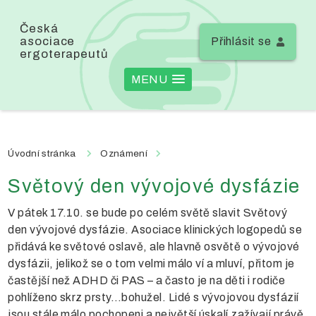
Česká
asociace
Přihlásit se
ergoterapeutů
MENU
Úvodní stránka
Oznámení
Světový den vývojové dysfázie
V pátek 17.10. se bude po celém světě slavit Světový
den vývojové dysfázie. Asociace klinických logopedů se
přidává ke světové oslavě, ale hlavně osvětě o vývojové
dysfázii, jelikož se o tom velmi málo ví a mluví, přitom je
častější než ADHD či PAS – a často je na děti i rodiče
pohlíženo skrz prsty…bohužel. Lidé s vývojovou dysfázií
jsou stále málo pochopeni a největší úskalí zažívají právě