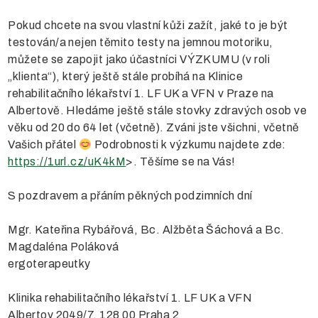
Pokud chcete na svou vlastní kůži zažít, jaké to je být
testován/a nejen těmito testy na jemnou motoriku,
můžete se zapojit jako účastníci VÝZKUMU (v roli
„klienta“), který ještě stále probíhá na Klinice
rehabilitačního lékařství 1. LF UK a VFN v Praze na
Albertově. Hledáme ještě stále stovky zdravých osob ve
věku od 20 do 64 let (včetně). Zváni jste všichni, včetně
Vašich přátel
Podrobnosti k výzkumu najdete zde:
https://1url.cz/uK4kM
>. Těšíme se na Vás!
S pozdravem a přáním pěkných podzimních dní
Mgr. Kateřina Rybářová, Bc. Alžběta Šáchová a Bc.
Magdaléna Poláková
ergoterapeutky
Klinika rehabilitačního lékařství 1. LF UK a VFN
Albertov 2049/7, 128 00 Praha 2