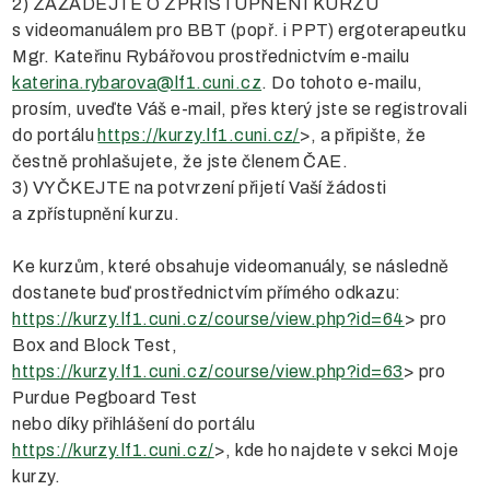
2) ZAŽÁDEJTE O ZPŘÍSTUPNĚNÍ KURZU
s videomanuálem pro BBT (popř. i PPT) ergoterapeutku
Mgr. Kateřinu Rybářovou prostřednictvím e-mailu
katerina.rybarova@lf1.cuni.cz
. Do tohoto e-mailu,
prosím, uveďte Váš e-mail, přes který jste se registrovali
do portálu
https://kurzy.lf1.cuni.cz/
>, a připište, že
čestně prohlašujete, že jste členem ČAE.
3) VYČKEJTE na potvrzení přijetí Vaší žádosti
a zpřístupnění kurzu.
Ke kurzům, které obsahuje videomanuály, se následně
dostanete buď prostřednictvím přímého odkazu:
https://kurzy.lf1.cuni.cz/course/view.php?id=64
> pro
Box and Block Test,
https://kurzy.lf1.cuni.cz/course/view.php?id=63
> pro
Purdue Pegboard Test
nebo díky přihlášení do portálu
https://kurzy.lf1.cuni.cz/
>, kde ho najdete v sekci Moje
kurzy.