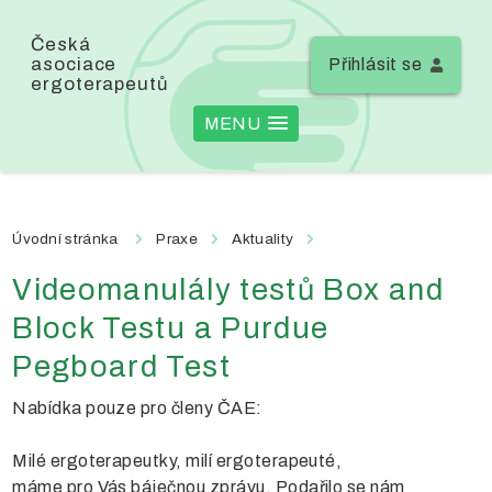
Česká
asociace
Přihlásit se
ergoterapeutů
MENU
Úvodní stránka
Praxe
Aktuality
Videomanulály testů Box and
Block Testu a Purdue
Pegboard Test
Nabídka pouze pro členy ČAE:
Milé ergoterapeutky, milí ergoterapeuté,
máme pro Vás báječnou zprávu. Podařilo se nám